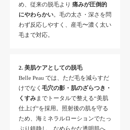
め、従来の脱毛より
痛みが圧倒的
にやわらかい
。毛の太さ・深さを問
わず反応しやすく、産毛〜濃く太い
毛まで対応。
2.
美肌ケアとしての脱毛
Belle Peau では、ただ毛を減らすだ
けでなく
毛穴の影・肌のざらつき・
くすみ
までトータルで整える“美肌
仕上げ”を採用。照射後の肌を守る
ため、海ミネラルローションでたっ
ぷり鎮静し、なめらかな透明肌へ。